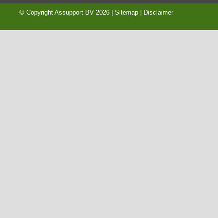
© Copyright
Assupport BV
2026 |
Sitemap
|
Disclaimer