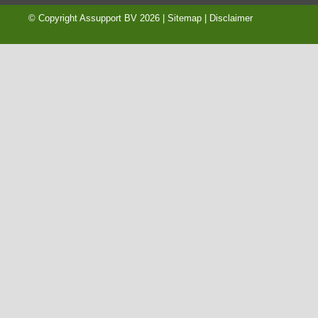
© Copyright
Assupport BV
2026 |
Sitemap
|
Disclaimer