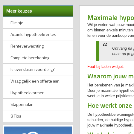
Meer keuzes
Maximale hypo
Filmpje
Wil je weten wat jouw max
om binnen enkele minuten in
Actuele hypotheekrentes
lenen voor de aankoop van
Renteverwachting
Ontvang na j
eens op je 
Complete berekening
Fout bij laden widget.
Is oversluiten voordelig?
Waarom jouw ma
Vraag gelijk een offerte aan.
Het berekenen van je maxi
Door je maximale hypotheek
Hypotheekvormen
weet je in welke prijsklas
Hoe werkt onze
Stappenplan
De hypotheekberekeningsto
8 Tips
schulden, de huidige hypo
jouw maximale hypotheek. D